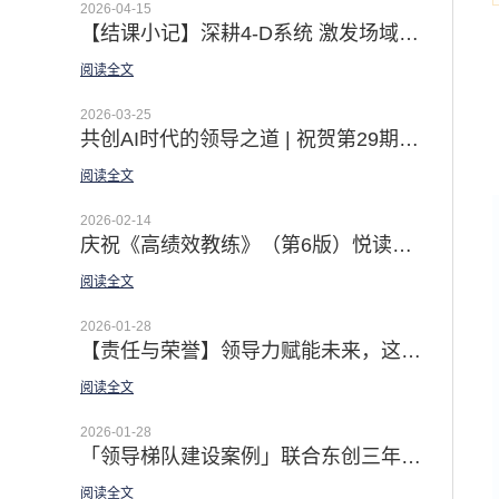
2026-04-15
【结课小记】深耕4-D系统 激发场域智慧 | 第22期4-D系统导师认证公开课圆满收官
阅读全文
2026-03-25
共创AI时代的领导之道 | 祝贺第29期领越®领导力公开认证课成功举办
阅读全文
2026-02-14
庆祝《高绩效教练》（第6版）悦读营圆满收官 | 记录30天 从初识到相熟 · 从未知到实操的成长之旅
阅读全文
2026-01-28
【责任与荣誉】领导力赋能未来，这场思想盛宴为人才培养注入新动能
阅读全文
2026-01-28
「领导梯队建设案例」联合东创三年领导力规划 | 以领导梯队 & 4D 团队建设系统 打造一支高素质的职业经理人队伍
阅读全文