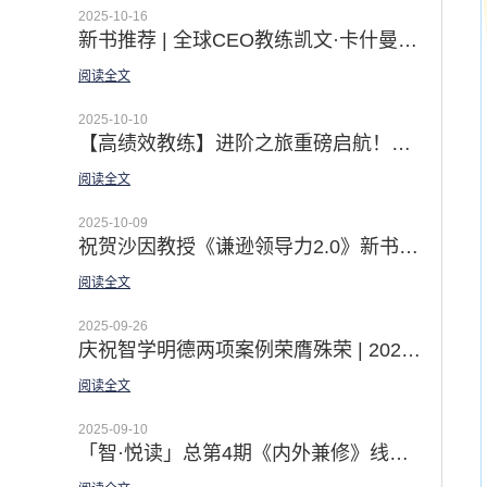
2025-10-16
新书推荐 | 全球CEO教练凯文·卡什曼《内外兼修》引言：开启领导力的突破之旅
阅读全文
2025-10-10
【高绩效教练】进阶之旅重磅启航！从精通GROW到激活团队潜能 赋能个体发展 打造互赖团队
阅读全文
2025-10-09
祝贺沙因教授《谦逊领导力2.0》新书上市|徐中博士译者序 —— 无谦逊 不领导
阅读全文
2025-09-26
庆祝智学明德两项案例荣膺殊荣 | 2025第十三届中国企业教育培训服务会展精彩回顾
阅读全文
2025-09-10
「智·悦读」总第4期《内外兼修》线上悦读营圆满收官：一场由内而外的领导力8项修炼之旅