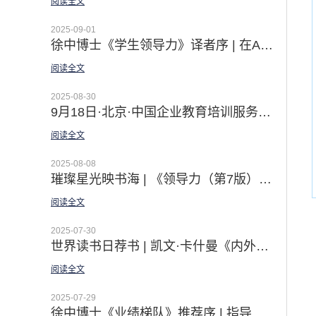
阅读全文
2025-09-01
徐中博士《学生领导力》译者序 | 在AI时代绽放自我领创非凡
阅读全文
2025-08-30
9月18日·北京·中国企业教育培训服务会展｜佛影老师现场体验课之【初探GROW模型 解锁教练思维】
阅读全文
2025-08-08
璀璨星光映书海 | 《领导力（第7版）》线上悦读营圆满收官：一场照亮未来的智慧远征
阅读全文
2025-07-30
世界读书日荐书 | 凯文·卡什曼《内外兼修： 领导力的8项修炼》——佛影&王御临最新译著
阅读全文
2025-07-29
徐中博士《业绩梯队》推荐序 | 指导各级领导者业绩提升的国际标准！