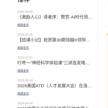
2026-08-06
《激励人心》译者序：赞赏·AI时代领导者最有效的赋能手段 | 祝贺《激励人心》第二版新书上市！
阅读全文
2026-08-06
【结课小记】祝贺第30期领越®领导力公开课暨导师认证课成功举办|深耕十二载 认证导师百余位 卓越领导五种习惯行为®助力在AI时代成就非凡
阅读全文
2026-07-01
叮咚～“神经科学体验课”三讲连发咯｜「佛影漫谈领导力」新品上线 科学提升你的效能与幸福感
阅读全文
2026-06-04
2026美国ATD（人才发展大会）在洛杉矶盛大举行 | AI与领导力主题引领大会
阅读全文
2026-06-04