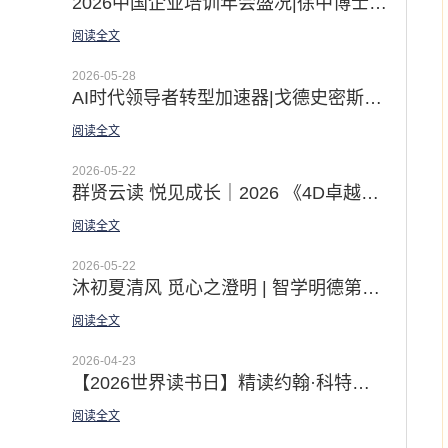
2026中国企业培训年会盛况|徐中博士《AI时代的领导力开发之道》和佛影老师《教练型领导》体验课赢得广泛关注
阅读全文
2026-05-28
AI时代领导者转型加速器|戈德史密斯领导力教练九步法激发领导者深度蜕变
阅读全文
2026-05-22
群贤云读 悦见成长｜2026 《4D卓越团队》线上悦读营圆满收官
阅读全文
2026-05-22
沐初夏清风 觅心之澄明 | 智学明德第十期「高绩效教练」一阶工作坊圆满收官
阅读全文
2026-04-23
【2026世界读书日】精读约翰·科特的八部变革经典 应对AI时代的指数级变化挑战
阅读全文