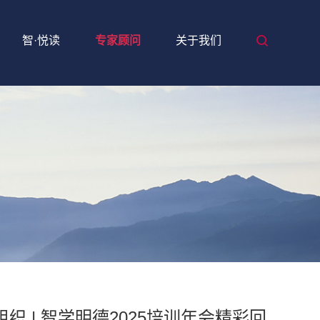
智·悦读
专家顾问
关于我们
 | 智学明德2025培训年会精彩回