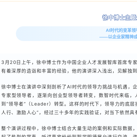
徐中博士主题
AI时代的变革领
——以企业家精神
3月20日上午，徐中博士作为中国企业人才发展智库首席专
有着深厚的造诣和丰富的经验，他的演讲深入浅出，见解独
徐中博士在演讲中深刻剖析了AI时代的领导力挑战与机遇，
专家型领导者，逐渐向创业型领导者转变，数智时代来临，人人
到“领导者”（Leader）转型。这样的时代下，领导力的底
人行、激励人心”，经过三十多年的实践验证，对当下依然具
整个演讲过程中，徐中博士结合大量生动的案例和实际数据
起了热烈的掌声，听讲嘉宾纷纷到智学明德展台进行交流，