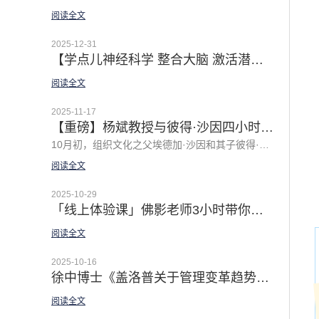
阅读全文
2025-12-31
【学点儿神经科学 整合大脑 激活潜能 | 「佛影漫谈领导力之私房体验课」2026 全新主题温暖上线
阅读全文
2025-11-17
【重磅】杨斌教授与彼得·沙因四小时深度对话：谦逊领导力的中国实践
10月初，组织文化之父埃德加·沙因和其子彼得·沙因的新著《谦逊领导力2.0》中文版上市。 在《谦逊领导力2.0》新书分享会上，清华大学经济管理学院教授杨斌与作者之一彼得·沙因（埃德加·沙因之子）围绕中国企业的领导力问题展开了一场长达四小时的深度对话，译者徐中博士主持对话，结合中国企业实践和当下AI等新挑战探讨了很多前沿话题，并提出了十个精彩的问题，引发了深入的讨论，对企业的领导力转型和组织建设极富启发！
阅读全文
2025-10-29
「线上体验课」佛影老师3小时带你体验GROW模型的正确打开方式
阅读全文
2025-10-16
徐中博士《盖洛普关于管理变革趋势的52个颠覆性发现》译者序 | 释放经理人潜能是解锁组织原力的杠杆
阅读全文