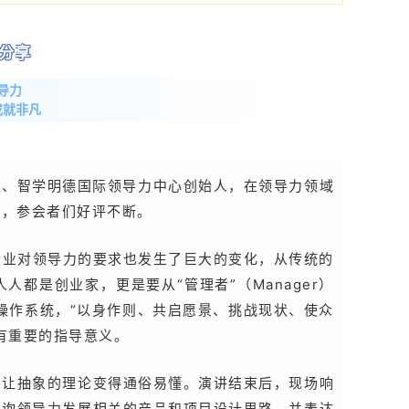
分享
导力
成就非凡
家、智学明德国际领导力中心创始人，在领导力领域
到，参会者们好评不断。
企业对领导力的要求也发生了巨大的变化，从传统的
都是创业家，更是要从“管理者”（Manager）
层操作系统，“以身作则、共启愿景、挑战现状、使众
有重要的指导意义。
，让抽象的理论变得通俗易懂。演讲结束后，现场响
咨询领导力发展相关的产品和项目设计思路，并表达