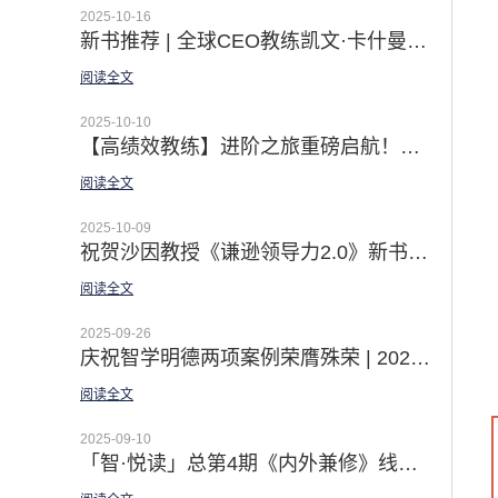
2025-10-16
新书推荐 | 全球CEO教练凯文·卡什曼《内外兼修》引言：开启领导力的突破之旅
阅读全文
2025-10-10
【高绩效教练】进阶之旅重磅启航！从精通GROW到激活团队潜能 赋能个体发展 打造互赖团队
阅读全文
2025-10-09
祝贺沙因教授《谦逊领导力2.0》新书上市|徐中博士译者序 —— 无谦逊 不领导
阅读全文
2025-09-26
庆祝智学明德两项案例荣膺殊荣 | 2025第十三届中国企业教育培训服务会展精彩回顾
阅读全文
2025-09-10
「智·悦读」总第4期《内外兼修》线上悦读营圆满收官：一场由内而外的领导力8项修炼之旅