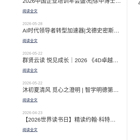
2026中国企业培训年会盛况|徐中博士《AI时代的领导力开发之道》和佛影老师《教练型领导》体验课赢得广泛关注
阅读全文
2026-05-28
AI时代领导者转型加速器|戈德史密斯领导力教练九步法激发领导者深度蜕变
阅读全文
2026-05-22
群贤云读 悦见成长｜2026 《4D卓越团队》线上悦读营圆满收官
阅读全文
2026-05-22
沐初夏清风 觅心之澄明 | 智学明德第十期「高绩效教练」一阶工作坊圆满收官
阅读全文
2026-04-23
【2026世界读书日】精读约翰·科特的八部变革经典 应对AI时代的指数级变化挑战
阅读全文