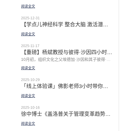
阅读全文
2025-12-31
【学点儿神经科学 整合大脑 激活潜能 | 「佛影漫谈领导力之私房体验课」2026 全新主题温暖上线
阅读全文
2025-11-17
【重磅】杨斌教授与彼得·沙因四小时深度对话：谦逊领导力的中国实践
10月初，组织文化之父埃德加·沙因和其子彼得·沙因的新著《谦逊领导力2.0》中文版上市。 在《谦逊领导力2.0》新书分享会上，清华大学经济管理学院教授杨斌与作者之一彼得·沙因（埃德加·沙因之子）围绕中国企业的领导力问题展开了一场长达四小时的深度对话，译者徐中博士主持对话，结合中国企业实践和当下AI等新挑战探讨了很多前沿话题，并提出了十个精彩的问题，引发了深入的讨论，对企业的领导力转型和组织建设极富启发！
阅读全文
2025-10-29
「线上体验课」佛影老师3小时带你体验GROW模型的正确打开方式
阅读全文
2025-10-16
徐中博士《盖洛普关于管理变革趋势的52个颠覆性发现》译者序 | 释放经理人潜能是解锁组织原力的杠杆
阅读全文