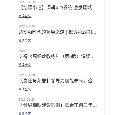
2026-04-15
【结课小记】深耕4-D系统 激发场域智慧 | 第22期4-D系统导师认证公开课圆满收官
阅读全文
2026-03-25
共创AI时代的领导之道 | 祝贺第29期领越®领导力公开认证课成功举办
阅读全文
2026-02-14
庆祝《高绩效教练》（第6版）悦读营圆满收官 | 记录30天 从初识到相熟 · 从未知到实操的成长之旅
阅读全文
2026-01-28
【责任与荣誉】领导力赋能未来，这场思想盛宴为人才培养注入新动能
阅读全文
2026-01-28
「领导梯队建设案例」联合东创三年领导力规划 | 以领导梯队 & 4D 团队建设系统 打造一支高素质的职业经理人队伍
阅读全文