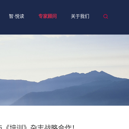
智·悦读
专家顾问
关于我们
与《培训》杂志战略合作！