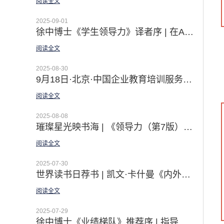
阅读全文
2025-09-01
徐中博士《学生领导力》译者序 | 在AI时代绽放自我领创非凡
阅读全文
2025-08-30
9月18日·北京·中国企业教育培训服务会展｜佛影老师现场体验课之【初探GROW模型 解锁教练思维】
阅读全文
2025-08-08
璀璨星光映书海 | 《领导力（第7版）》线上悦读营圆满收官：一场照亮未来的智慧远征
阅读全文
2025-07-30
世界读书日荐书 | 凯文·卡什曼《内外兼修： 领导力的8项修炼》——佛影&王御临最新译著
阅读全文
2025-07-29
徐中博士《业绩梯队》推荐序 | 指导各级领导者业绩提升的国际标准！