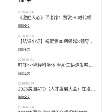
2026-08-06
《激励人心》译者序：赞赏·AI时代领导者最有效的赋能手段 | 祝贺《激励人心》第二版新书上市！
阅读全文
2026-08-06
【结课小记】祝贺第30期领越®领导力公开课暨导师认证课成功举办|深耕十二载 认证导师百余位 卓越领导五种习惯行为®助力在AI时代成就非凡
阅读全文
2026-07-01
叮咚～“神经科学体验课”三讲连发咯｜「佛影漫谈领导力」新品上线 科学提升你的效能与幸福感
阅读全文
2026-06-04
2026美国ATD（人才发展大会）在洛杉矶盛大举行 | AI与领导力主题引领大会
阅读全文
2026-06-04