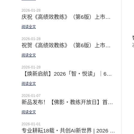
2026-01-28
庆祝《高绩效教练》（第6版）上市发行 | 佛影老师译者序：深抵本质 · 用之实效
阅读全文
2026-01-28
祝贺《高绩效教练》（第6版）上市发行 | 徐中博士译者序 · From Tell to Ask · AI时代的教练型领导之道
阅读全文
2026-01-28
【焕新启航】2026「智・悦读」｜6本领导力经典 赋能你的核心竞争力
阅读全文
2026-01-07
新品发布！【佛影・教练开放日】首场温情上线｜邀你直击教练对话现场 见证蜕变时刻
阅读全文
2026-01-01
专业耕耘18载・共创AI新世界 | 2026 智学明德继续以领导力经典 助力组织的领导梯队建设