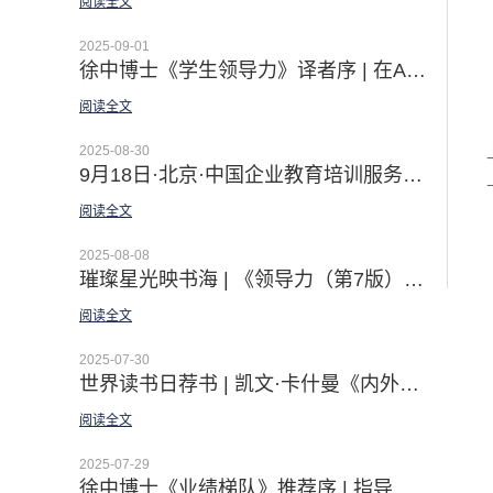
阅读全文
2025-09-01
徐中博士《学生领导力》译者序 | 在AI时代绽放自我领创非凡
阅读全文
2025-08-30
9月18日·北京·中国企业教育培训服务会展｜佛影老师现场体验课之【初探GROW模型 解锁教练思维】
阅读全文
2025-08-08
璀璨星光映书海 | 《领导力（第7版）》线上悦读营圆满收官：一场照亮未来的智慧远征
阅读全文
2025-07-30
世界读书日荐书 | 凯文·卡什曼《内外兼修： 领导力的8项修炼》——佛影&王御临最新译著
阅读全文
2025-07-29
徐中博士《业绩梯队》推荐序 | 指导各级领导者业绩提升的国际标准！