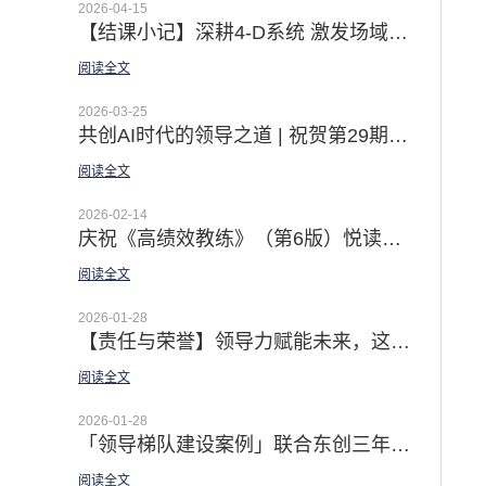
2026-04-15
【结课小记】深耕4-D系统 激发场域智慧 | 第22期4-D系统导师认证公开课圆满收官
阅读全文
2026-03-25
共创AI时代的领导之道 | 祝贺第29期领越®领导力公开认证课成功举办
阅读全文
2026-02-14
庆祝《高绩效教练》（第6版）悦读营圆满收官 | 记录30天 从初识到相熟 · 从未知到实操的成长之旅
阅读全文
2026-01-28
【责任与荣誉】领导力赋能未来，这场思想盛宴为人才培养注入新动能
阅读全文
2026-01-28
「领导梯队建设案例」联合东创三年领导力规划 | 以领导梯队 & 4D 团队建设系统 打造一支高素质的职业经理人队伍
阅读全文