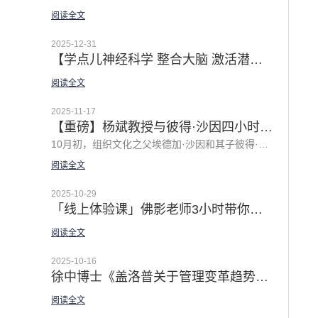
阅读全文
2025-12-31
【学点儿神经科学 整合大脑 激活潜能 | 「佛影漫谈领导力之私房体验课」2026 全新主题温暖上线
阅读全文
2025-11-17
【重磅】杨斌教授与彼得·沙因四小时深度对话：谦逊领导力的中国实践
10月初，组织文化之父埃德加·沙因和其子彼得·沙因的新著《谦逊领导力2.0》中文版上市。 在《谦逊领导力2.0》新书分享会上，清华大学经济管理学院教授杨斌与作者之一彼得·沙因（埃德加·沙因之子）围绕中国企业的领导力问题展开了一场长达四小时的深度对话，译者徐中博士主持对话，结合中国企业实践和当下AI等新挑战探讨了很多前沿话题，并提出了十个精彩的问题，引发了深入的讨论，对企业的领导力转型和组织建设极富启发！
阅读全文
2025-10-29
「线上体验课」佛影老师3小时带你体验GROW模型的正确打开方式
阅读全文
2025-10-16
徐中博士《盖洛普关于管理变革趋势的52个颠覆性发现》译者序 | 释放经理人潜能是解锁组织原力的杠杆
阅读全文