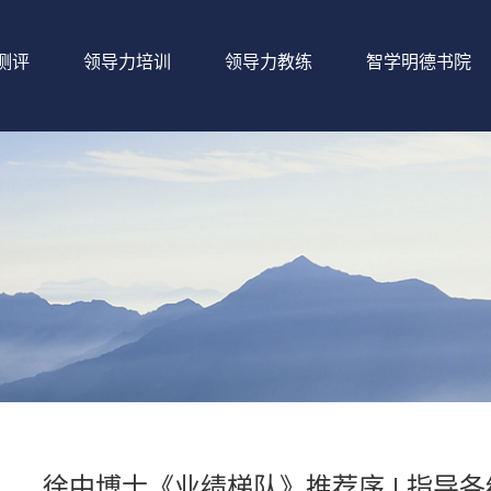
测评
领导力培训
领导力教练
智学明德书院
徐中博士《业绩梯队》推荐序 | 指导