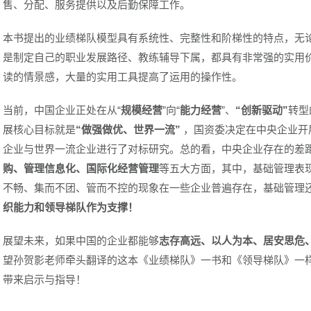
售、分配、服务提供以及后勤保障工作。
本书提出的业绩梯队模型具有系统性、完整性和阶梯性的特点，无
是制定自己的职业发展路径、教练辅导下属，都具有非常强的实用
读的情景感，大量的实用工具提高了运用的操作性。
当前，中国企业正处在从“
规模经营
”向“
能力经营
”、
“创新驱动”
转型
展核心目标就是
“做强做优、世界一流”
，国资委决定在中央企业开
企业与世界一流企业进行了对标研究。总的看，中央企业存在的差
购、管理信息化、国际化经营管理
等五大方面，其中，基础管理表
不畅、集而不团、管而不控的现象在一些企业普遍存在，基础管理
织能力和领导梯队作为支撑！
展望未来，如果中国的企业都能够
志存高远、以人为本、居安思危
望孙贺影老师牵头翻译的这本《业绩梯队》一书和《领导梯队》一
带来启示与指导！