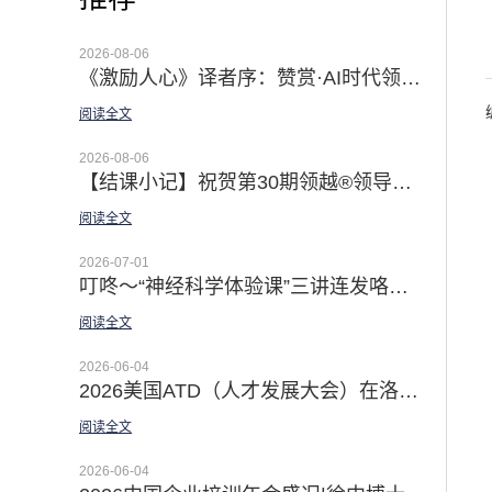
2026-08-06
《激励人心》译者序：赞赏·AI时代领导者最有效的赋能手段 | 祝贺《激励人心》第二版新书上市！
阅读全文
2026-08-06
【结课小记】祝贺第30期领越®领导力公开课暨导师认证课成功举办|深耕十二载 认证导师百余位 卓越领导五种习惯行为®助力在AI时代成就非凡
阅读全文
2026-07-01
叮咚～“神经科学体验课”三讲连发咯｜「佛影漫谈领导力」新品上线 科学提升你的效能与幸福感
阅读全文
2026-06-04
2026美国ATD（人才发展大会）在洛杉矶盛大举行 | AI与领导力主题引领大会
阅读全文
2026-06-04