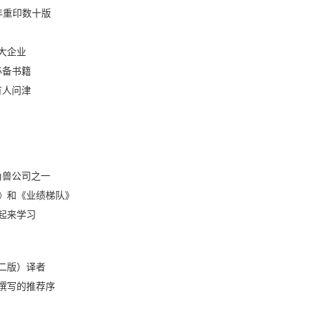
年重印数十版
大企业
必备书籍
有人问津
角兽公司之一
》和《业绩梯队》
起来学习
二版）译者
撰写的推荐序