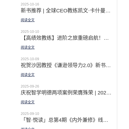
2025-10-16
新书推荐 | 全球CEO教练凯文·卡什曼《内外兼修》引言：开启领导力的突破之旅
阅读全文
2025-10-10
【高绩效教练】进阶之旅重磅启航！从精通GROW到激活团队潜能 赋能个体发展 打造互赖团队
阅读全文
2025-10-09
祝贺沙因教授《谦逊领导力2.0》新书上市|徐中博士译者序 —— 无谦逊 不领导
阅读全文
2025-09-26
庆祝智学明德两项案例荣膺殊荣 | 2025第十三届中国企业教育培训服务会展精彩回顾
阅读全文
2025-09-10
「智·悦读」总第4期《内外兼修》线上悦读营圆满收官：一场由内而外的领导力8项修炼之旅