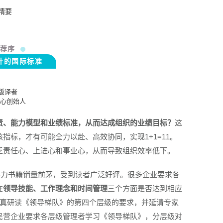
精要
荐序
升的国际标准
版译者
心创始人
责、能力模型和业绩标准，从而达成组织的业绩目标？
这
标，才有可能全力以赴、高效协同，实现1+1=11。
乏责任心、上进心和事业心，从而导致组织效率低下。
领导力书籍销量前茅，受到读者广泛好评。很多企业要求各
在
领导技能、工作理念和时间管理
三个方面是否达到相应
认真研读《领导梯队》的第四个层级的要求，并延请专家
民营企业要求各层级管理者学习《领导梯队》，分层级对