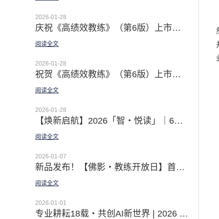
2026-01-28
庆祝《高绩效教练》（第6版）上市发行 | 佛影老师译者序：深抵本质 · 用之实效
阅读全文
2026-01-28
祝贺《高绩效教练》（第6版）上市发行 | 徐中博士译者序 · From Tell to Ask · AI时代的教练型领导之道
阅读全文
2026-01-28
【焕新启航】2026「智・悦读」｜6本领导力经典 赋能你的核心竞争力
阅读全文
2026-01-07
新品发布！【佛影・教练开放日】首场温情上线｜邀你直击教练对话现场 见证蜕变时刻
阅读全文
2026-01-01
专业耕耘18载・共创AI新世界 | 2026 智学明德继续以领导力经典 助力组织的领导梯队建设