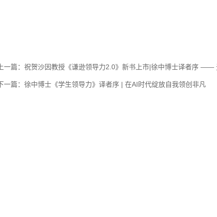
上一篇：祝贺沙因教授《谦逊领导力2.0》新书上市|徐中博士译者序 —— 
下一篇：徐中博士《学生领导力》译者序 | 在AI时代绽放自我领创非凡