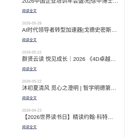
2026中国企业培训年会盛况|徐中博士《AI时代的领导力开发之道》和佛影老师《教练型领导》体验课赢得广泛关注
阅读全文
2026-05-28
AI时代领导者转型加速器|戈德史密斯领导力教练九步法激发领导者深度蜕变
阅读全文
2026-05-22
群贤云读 悦见成长｜2026 《4D卓越团队》线上悦读营圆满收官
阅读全文
2026-05-22
沐初夏清风 觅心之澄明 | 智学明德第十期「高绩效教练」一阶工作坊圆满收官
阅读全文
2026-04-23
【2026世界读书日】精读约翰·科特的八部变革经典 应对AI时代的指数级变化挑战
阅读全文