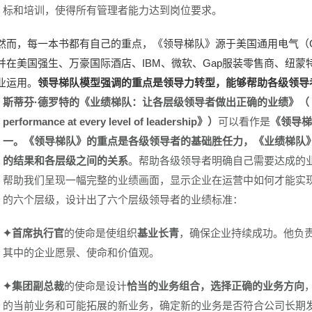
标和培训，使得所有管理者能力达到岗位要求。
然而，每一本书都有自己的重点，《领导梯队》源于美国通用电气（G
并在美国强生、万豪国际酒店、IBM、微软、Gap服装零售商、纽蒙特
业运用。
领导梯队模型强调的重点是领导力转型，能够帮助各级领导
斯蒂芬·德罗特的《业绩梯队：让各层级领导者做出正确的业绩》（《The performa
performance at every level of leadership》）
可以看作是
《领导梯
一。《领导梯队》的重点是各级领导者的基础胜任力，《业绩梯队
的结果和各层级之间的关系
。帮助各级领导者明确自己需要达成的
帮助我们呈现一幅完整的业绩画面，显示企业在运营中如何才能实
的六个层级，设计出了六个层级领导者的业绩标准：
✦首席执行官
的使命是使组织
基业长青
，确保企业持续成功。他负
其中的企业愿景、使命和价值观。
✦集团副总裁
的使命是设计
恰当的业务组合，选择正确的业务方向
的当前业务和可能拓展的新业务，确定新的业务是否符合公司长期