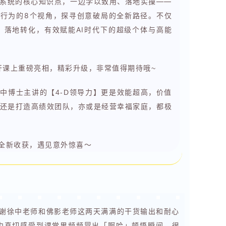
D系统的核心知识点，一边学以致用、落地实操——
项行为的8个视角，探寻创意破局的全新路径。不仅
，落地转化，有效赋能AI时代下的超级个体与高能
力公开课上重磅亮相，精彩升级，非常值得期待哦~
中博士主讲的【4-D领导力】更是效能超高，价值
还是打造高绩效团队，亦或是经营幸福家庭，都极
锁全新收获，遇见意外惊喜～
感谢徐中老师和佛影老师这两天满满的干货输出和耐心
中真切感受到课堂里频频冒出「啊哈」顿悟瞬间，很