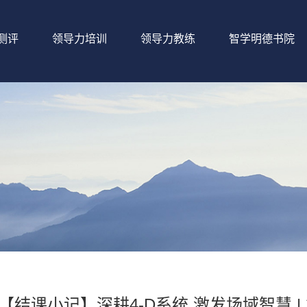
测评
领导力培训
领导力教练
智学明德书院
【结课小记】深耕4-D系统 激发场域智慧 |