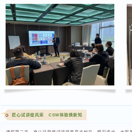
匠心试讲绽风采 CSW体验焕新知
课程第三天，准认证导师试讲环节亮点纷呈、精彩迭出。大家