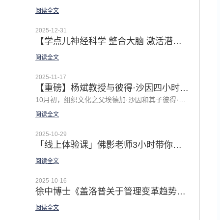
阅读全文
2025-12-31
【学点儿神经科学 整合大脑 激活潜能 | 「佛影漫谈领导力之私房体验课」2026 全新主题温暖上线
阅读全文
2025-11-17
【重磅】杨斌教授与彼得·沙因四小时深度对话：谦逊领导力的中国实践
10月初，组织文化之父埃德加·沙因和其子彼得·沙因的新著《谦逊领导力2.0》中文版上市。 在《谦逊领导力2.0》新书分享会上，清华大学经济管理学院教授杨斌与作者之一彼得·沙因（埃德加·沙因之子）围绕中国企业的领导力问题展开了一场长达四小时的深度对话，译者徐中博士主持对话，结合中国企业实践和当下AI等新挑战探讨了很多前沿话题，并提出了十个精彩的问题，引发了深入的讨论，对企业的领导力转型和组织建设极富启发！
阅读全文
2025-10-29
「线上体验课」佛影老师3小时带你体验GROW模型的正确打开方式
阅读全文
2025-10-16
徐中博士《盖洛普关于管理变革趋势的52个颠覆性发现》译者序 | 释放经理人潜能是解锁组织原力的杠杆
阅读全文