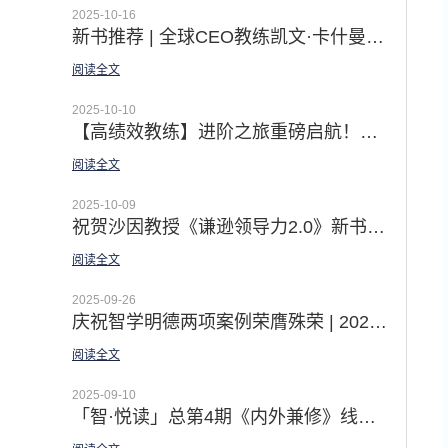
2025-10-16
新书推荐 | 全球CEO教练凯文·卡什曼《内外兼修》引言：开启领导力的突破之旅
阅读全文
2025-10-10
【高绩效教练】进阶之旅重磅启航！从精通GROW到激活团队潜能 赋能个体发展 打造互赖团队
阅读全文
2025-10-09
祝贺沙因教授《谦逊领导力2.0》新书上市|徐中博士译者序 —— 无谦逊 不领导
阅读全文
2025-09-26
庆祝智学明德两项案例荣膺殊荣 | 2025第十三届中国企业教育培训服务会展精彩回顾
阅读全文
2025-09-10
「智·悦读」总第4期《内外兼修》线上悦读营圆满收官：一场由内而外的领导力8项修炼之旅