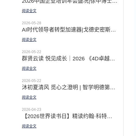
2026中国企业培训年会盛况|徐中博士《AI时代的领导力开发之道》和佛影老师《教练型领导》体验课赢得广泛关注
阅读全文
2026-05-28
AI时代领导者转型加速器|戈德史密斯领导力教练九步法激发领导者深度蜕变
阅读全文
2026-05-22
群贤云读 悦见成长｜2026 《4D卓越团队》线上悦读营圆满收官
阅读全文
2026-05-22
沐初夏清风 觅心之澄明 | 智学明德第十期「高绩效教练」一阶工作坊圆满收官
阅读全文
2026-04-23
【2026世界读书日】精读约翰·科特的八部变革经典 应对AI时代的指数级变化挑战
阅读全文