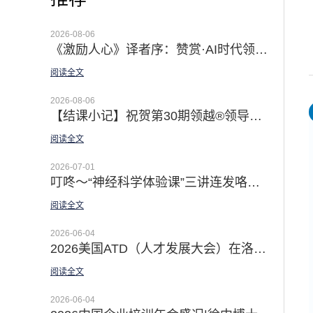
2026-08-06
《激励人心》译者序：赞赏·AI时代领导者最有效的赋能手段 | 祝贺《激励人心》第二版新书上市！
阅读全文
2026-08-06
【结课小记】祝贺第30期领越®领导力公开课暨导师认证课成功举办|深耕十二载 认证导师百余位 卓越领导五种习惯行为®助力在AI时代成就非凡
阅读全文
2026-07-01
叮咚～“神经科学体验课”三讲连发咯｜「佛影漫谈领导力」新品上线 科学提升你的效能与幸福感
阅读全文
2026-06-04
2026美国ATD（人才发展大会）在洛杉矶盛大举行 | AI与领导力主题引领大会
阅读全文
2026-06-04