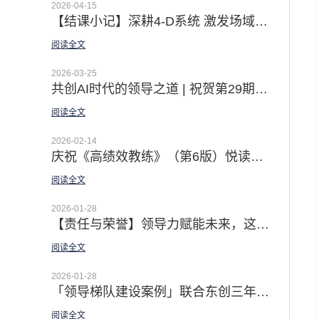
2026-04-15
【结课小记】深耕4-D系统 激发场域智慧 | 第22期4-D系统导师认证公开课圆满收官
阅读全文
2026-03-25
共创AI时代的领导之道 | 祝贺第29期领越®领导力公开认证课成功举办
阅读全文
2026-02-14
庆祝《高绩效教练》（第6版）悦读营圆满收官 | 记录30天 从初识到相熟 · 从未知到实操的成长之旅
阅读全文
2026-01-28
【责任与荣誉】领导力赋能未来，这场思想盛宴为人才培养注入新动能
阅读全文
2026-01-28
「领导梯队建设案例」联合东创三年领导力规划 | 以领导梯队 & 4D 团队建设系统 打造一支高素质的职业经理人队伍
阅读全文