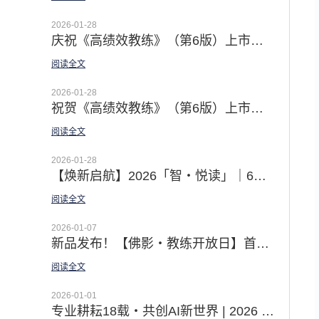
2026-01-28
庆祝《高绩效教练》（第6版）上市发行 | 佛影老师译者序：深抵本质 · 用之实效
阅读全文
2026-01-28
祝贺《高绩效教练》（第6版）上市发行 | 徐中博士译者序 · From Tell to Ask · AI时代的教练型领导之道
阅读全文
2026-01-28
【焕新启航】2026「智・悦读」｜6本领导力经典 赋能你的核心竞争力
阅读全文
2026-01-07
新品发布！【佛影・教练开放日】首场温情上线｜邀你直击教练对话现场 见证蜕变时刻
阅读全文
2026-01-01
专业耕耘18载・共创AI新世界 | 2026 智学明德继续以领导力经典 助力组织的领导梯队建设