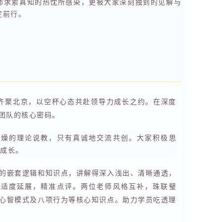
师求索真知的热忱所感染，更被大家深刻独到的见解与
定前行。
齐聚北京，以空杯心态共赴领导力成长之约。在深度
效团队的核心密码。
枯燥的理论说教，只有真诚地交流共创。大家积极思
成长。
杂的嵌套逻辑和知识点，讲解得深入浅出、清晰通透，
，适度延展，精准点评。两位老师风格互补，珠联璧
、心智模式及八项行为等核心知识点。助力学员吃透理