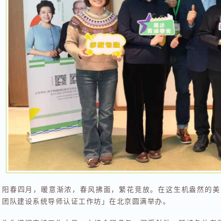
阳春四月，暖意渐浓，春风拂面，繁花竞放。在这生机盎然的美好时节
团队建设系统导师认证工作坊」在北京圆满举办。