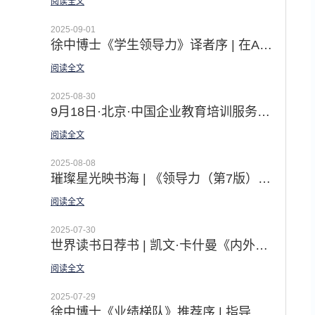
阅读全文
2025-09-01
徐中博士《学生领导力》译者序 | 在AI时代绽放自我领创非凡
阅读全文
2025-08-30
9月18日·北京·中国企业教育培训服务会展｜佛影老师现场体验课之【初探GROW模型 解锁教练思维】
阅读全文
2025-08-08
璀璨星光映书海 | 《领导力（第7版）》线上悦读营圆满收官：一场照亮未来的智慧远征
阅读全文
2025-07-30
世界读书日荐书 | 凯文·卡什曼《内外兼修： 领导力的8项修炼》——佛影&王御临最新译著
阅读全文
2025-07-29
徐中博士《业绩梯队》推荐序 | 指导各级领导者业绩提升的国际标准！