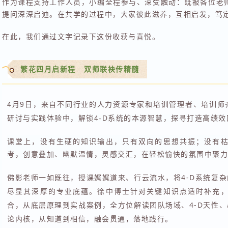
作为课程支持工作人员，小编全程参与、深受触动：既被各位老
提问深深启迪。在共学的过程中，大家彼此滋养，互相启发，笃
在此，我们通过文字记录下这份收获与喜悦。
繁花四月启新程 双师联袂传精髓
4月9日，来自不同行业的人力资源专家和培训管理者、培训师
研讨与实践体验中，解锁4-D系统的本源智慧，探寻打造高绩
课堂上，没有生硬的知识输出，只有双向的思想共振；没有
考，创意叠加、幽默温情，灵感交汇，在轻松愉快的氛围中聚力
佛影老师一如既往，授课娓娓道来、行云流水，将4-D系统复
尽显其深厚的专业底蕴。徐中博士针对关键知识点适时补充
合，从底层原理到实战案例，全方位解读团队场域、4-D天性
论内核，从知道到相信，融会贯通，落地践行。