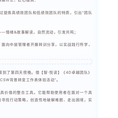
过提炼高绩效团队和低绩效团队的特质，引出“团队
——情绪&故事解读，自然流动，引发共鸣；
，面向中层管理者开展转训分享，以实战践行所学，
到了第四天傍晚。借【智·悦读】《4D卓越团队》
“CSW背景转变工作表体验活动”。
是4-D系统极具价值的整合工具。它能帮助使用者在面对一个具
极寻找行动策略，创造性地破解难题、走出困境，实