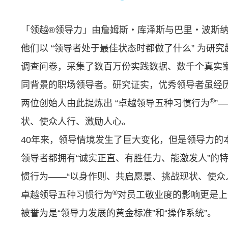
「领越®领导力」由詹姆斯・库泽斯与巴里・波斯纳
他们以 “领导者处于最佳状态时都做了什么” 为研究
调查问卷，采集了数百万份实践数据、数千个真实
同背景的职场领导者。研究证实，优秀领导者虽经
®
两位创始人由此提炼出 “卓越领导五种习惯行为
”
状、使众人行、激励人心。
40年来，领导情境发生了巨大变化，但是领导力的
领导者都拥有“诚实正直、有胜任力、能激发人”的
惯行为——“以身作则、共启愿景、挑战现状、使众
®
卓越领导五种习惯行为
对员工敬业度的影响更是上
被誉为是“领导力发展的黄金标准”和“操作系统”。