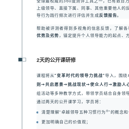
全球最权威的360度测评工具之一，已有数百
上级领导、直接下属、同事、其他重要他人的
导行为践行频次进行评估并生成
反馈报告
。
帮助被评测者得到多视角的信息反馈，了解各
优势及劣势
，
锚定提升个人领导能力的起点、
2天的公开课研修
课程将从
“变革时代的领导力挑战”
导入，围绕
则➙共启愿景➙挑战现状➙使众人行➙激励人心
组活动等多种教学方式，带领学员结合自身领
通过两天的公开课学习，学员将：
®
清楚理解“卓越领导五种习惯行为
”的概念
更加明确自己的价值观；